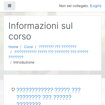
Vai al contenuto principale
Pannello laterale
Non sei collegato. (
Login
)
Informazioni sul
corso
Home
Corsi
???????? ??? ????????
???????????? ????? ??? ???????? ??? ??????
????????
Introduzione
???????????? ????? ???
???????? ??? ??????
????????