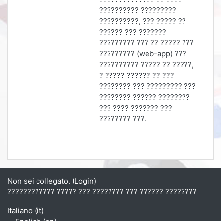
?????????? ?????????
??????????, ??? ????? ??
?????? ??? ???????
????????? ??? ?? ????? ???
????????? (web-app) ???
?????????? ????? ?? ?????,
? ????? ?????? ?? ???
???????? ??? ????????? ???
???????? ?????? ????????
??? ???? ??????? ???
???????? ???.
Non sei collegato. (
Login
)
???????????? ????? ??? ???????? ??? ?????? ????????
Italiano ‎(it)‎