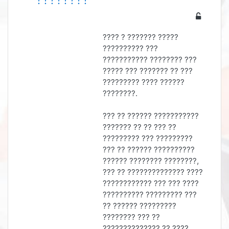
???? ? ??????? ?????
?????????? ???
??????????? ???????? ???
????? ??? ??????? ?? ???
????????? ???? ??????
????????.
??? ?? ?????? ???????????
??????? ?? ?? ??? ??
????????? ??? ?????????
??? ?? ?????? ??????????
?????? ???????? ????????,
??? ?? ?????????????? ????
???????????? ??? ??? ????
?????????? ????????? ???
?? ?????? ?????????
???????? ??? ??
?????????????? ?? ????