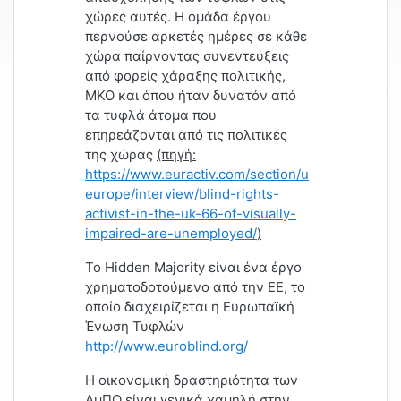
χώρες αυτές. Η ομάδα έργου
περνούσε αρκετές ημέρες σε κάθε
χώρα παίρνοντας συνεντεύξεις
από φορείς χάραξης πολιτικής,
ΜΚΟ και όπου ήταν δυνατόν από
τα τυφλά άτομα που
επηρεάζονται από τις πολιτικές
της χώρας
(πηγή:
https://www.euractiv.com/section/uk-
europe/interview/blind-rights-
activist-in-the-uk-66-of-visually-
impaired-are-unemployed/
)
To Hidden Majority είναι
ένα έργο
χρηματοδοτούμενο από την ΕΕ, το
οποίο διαχειρίζεται η Ευρωπαϊκή
Ένωση Τυφλών
http://www.euroblind.org/
Η οικονομική δραστηριότητα των
ΑμΠΟ είναι γενικά χαμηλή στην