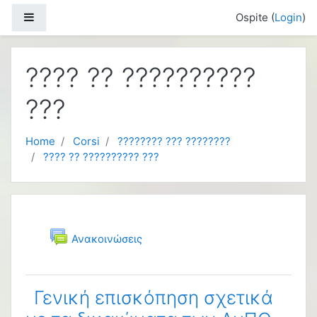
Vai al contenuto principale
Pannello laterale
Ospite (
Login
)
???? ?? ??????????
???
Home
Corsi
???????? ??? ????????
???? ?? ?????????? ???
Indice degli argomenti
Introduzione
Forum
Ανακοινώσεις
Γενική επισκόπηση σχετικά