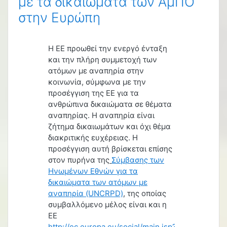
με τα δικαιώματα των ΑμΠΟ
στην Ευρώπη
Η ΕΕ προωθεί την ενεργό ένταξη
και την πλήρη συμμετοχή των
ατόμων με αναπηρία στην
κοινωνία, σύμφωνα με την
προσέγγιση της ΕΕ για τα
ανθρώπινα δικαιώματα σε θέματα
αναπηρίας. Η αναπηρία είναι
ζήτημα δικαιωμάτων και όχι θέμα
διακριτικής ευχέρειας. Η
προσέγγιση αυτή βρίσκεται επίσης
στον πυρήνα της
Σύμβασης των
Ηνωμένων Εθνών για τα
δικαιώματα των ατόμων με
αναπηρία (UNCRPD)
, της οποίας
συμβαλλόμενο μέλος είναι και η
ΕΕ
http://ec.europa.eu/social/main.jsp?