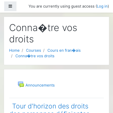
Skip to main content
Side panel
You are currently using guest access (
Log in
)
Conna�tre vos
droits
Home
Courses
Cours en fran�ais
Conna�tre vos droits
Topic outline
General
Forum
Announcements
Tour d'horizon des droits