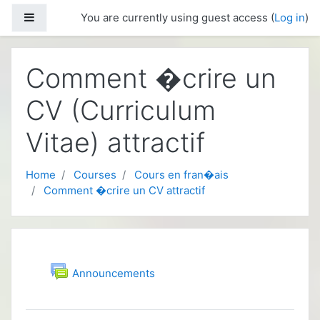
Skip to main content
Side panel
You are currently using guest access (
Log in
)
Comment �crire un
CV (Curriculum
Vitae) attractif
Home
Courses
Cours en fran�ais
Comment �crire un CV attractif
Topic outline
General
Forum
Announcements