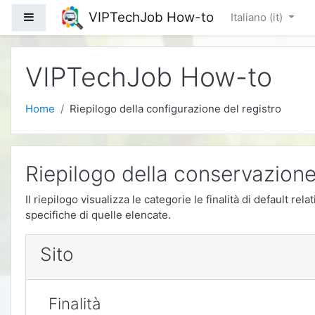
Vai al contenuto principale
VIPTechJob How-to
Pannello laterale
Italiano ‎(it)‎
VIPTechJob How-to
Home
Riepilogo della configurazione del registro
Riepilogo della conservazione
Il riepilogo visualizza le categorie le finalità di default r
specifiche di quelle elencate.
Sito
Finalità